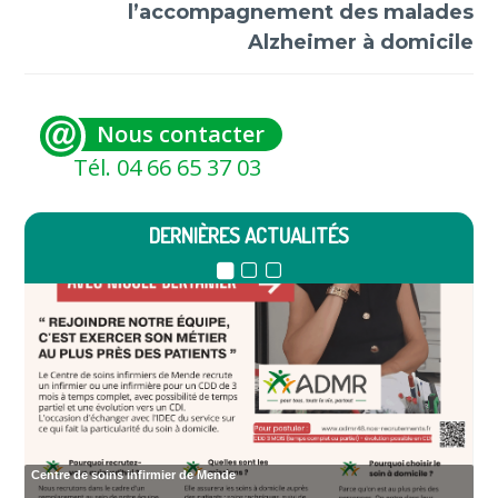
l’accompagnement des malades
Alzheimer à domicile
Nous contacter
Tél. 04 66 65 37 03
DERNIÈRES ACTUALITÉS
Centre de soins infirmier de Mende
Le Centre du Bien Vieillir vous accueille dans le cadre d'ateliers
Une borne de téléconsultation médicale s’installe à Mende : un accès
facilité aux soins en Lozère