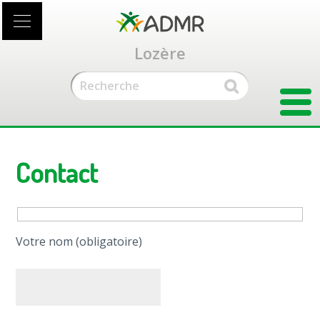
Accéder
au
contenu
Lozère
principal
Contact
Votre nom (obligatoire)