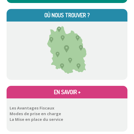
l'occasion du recrutement d'un(e) infirmier(ère), Nicole Bertanier, infirmière
coordinatrice du centre
…
Atelier Moments de jeu
OÙ NOUS TROUVER ?
Atelier gérer son budget à la retraite
Atelier Apéro malin
Atelier
…
EN SAVOIR +
Les Avantages Fiscaux
Modes de prise en charge
La Mise en place du service