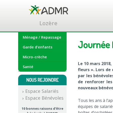
Accéder
au
contenu
principal
Lozère
Ménage / Repassage
Journée 
Garde d’enfants
Micro-crèche
Le 10 mars 2018,
Santé
fleurs ». Lors d
par les bénévoles
NOUS REJOINDRE
de renforcer les
nouveaux bénévo
Espace Salariés
Espace Bénévoles
Tous les ans à l’a
équipes de salari
10 bonnes raisons d’être
boîtes d’orchidées,