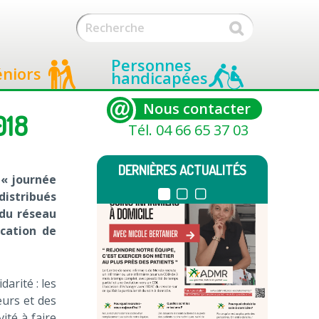
Personnes
éniors
handicapées
Nous contacter
018
Tél. 04 66 65 37 03
DERNIÈRES ACTUALITÉS
 « journée
distribués
 du réseau
ocation de
arité : les
eurs et des
vité à faire