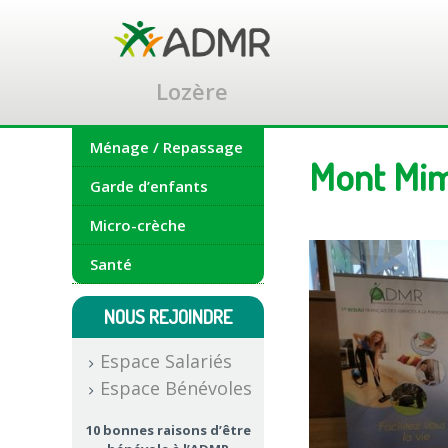
Accéder
au
contenu
principal
Lozère
Ménage / Repassage
Mont Mi
Garde d’enfants
Micro-crèche
Santé
NOUS REJOINDRE
Espace Salariés
Espace Bénévoles
10 bonnes raisons d’être