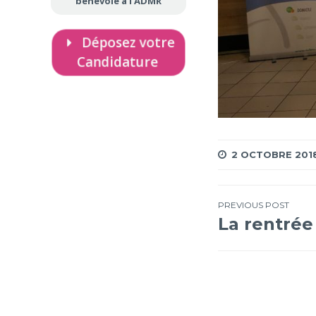
bénévole à l’ADMR
Déposez votre
Candidature
2 OCTOBRE 201
Navigation
PREVIOUS POST
La rentrée
de
l’article