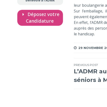
bénévole à l’ADMR
leur boulangerie a
Sur l’emballage, 
Déposez votre
peuvent également
Candidature
En effet, l’ADMR d
auprès des person
le handicap.
29 NOVEMBRE 2
Navigation
PREVIOUS POST
L’ADMR au
de
séniors à 
l’article