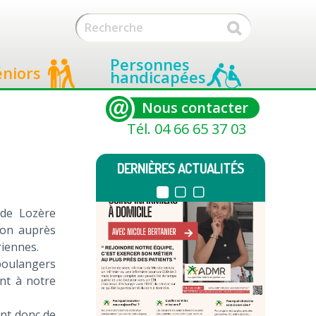
Personnes
éniors
handicapées
Nous contacter
Tél. 04 66 65 37 03
DERNIÈRES ACTUALITÉS
de Lozère
ion auprès
riennes.
boulangers
nt à notre
ent donc de