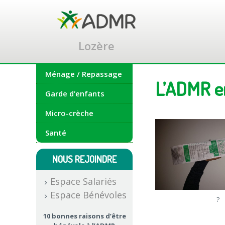
Accéder
au
contenu
principal
Lozère
Ménage / Repassage
L’ADMR e
Garde d’enfants
Micro-crèche
Santé
NOUS REJOINDRE
Espace Salariés
Espace Bénévoles
?
10 bonnes raisons d’être