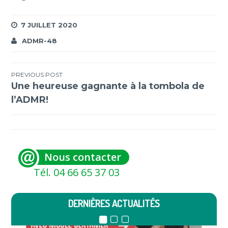
7 JUILLET 2020
ADMR-48
Navigation
PREVIOUS POST
Une heureuse gagnante à la tombola de
de
l’ADMR!
l’article
Nous contacter
Tél. 04 66 65 37 03
DERNIÈRES ACTUALITÉS