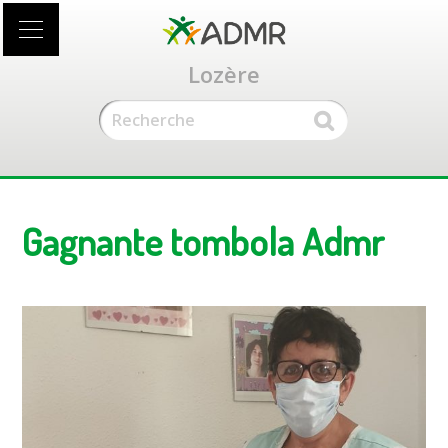
Accéder
au
contenu
Lozère
principal
Gagnante tombola Admr