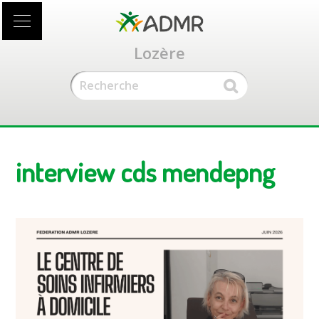
Accéder
au
contenu
Lozère
principal
interview cds mendepng