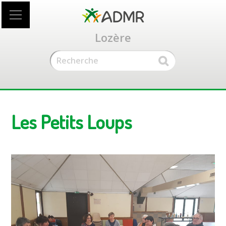
Accéder
au
contenu
Lozère
principal
Les Petits Loups