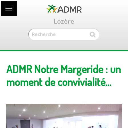
Accéder
au
contenu
Lozère
principal
ADMR Notre Margeride : un
moment de convivialité…