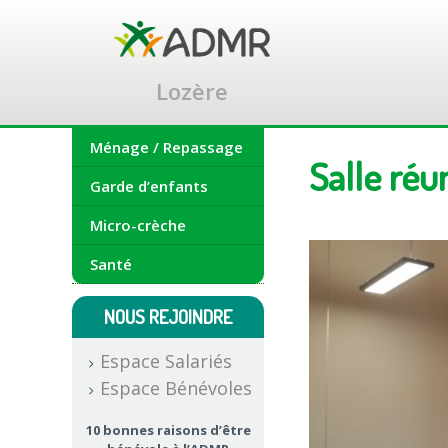
Accéder
au
contenu
principal
Lozère
Ménage / Repassage
Salle ré
Garde d’enfants
Micro-crèche
Santé
NOUS REJOINDRE
Espace Salariés
Espace Bénévoles
10 bonnes raisons d’être