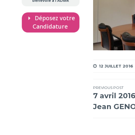
bénévole à l’ADMR
Déposez votre
Candidature
12 JUILLET 2016
Navigation
PREVIOUS POST
7 avril 201
de
Jean GENO
l’article