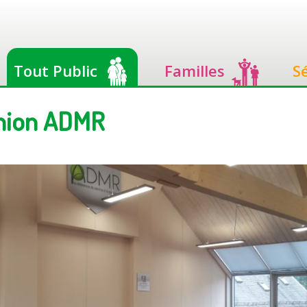
Tout Public
Familles
S
union ADMR