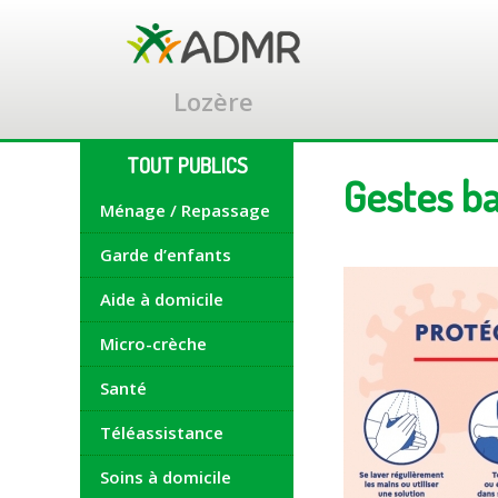
Accéder
au
contenu
principal
Lozère
TOUT PUBLICS
Gestes ba
Ménage / Repassage
Garde d’enfants
Aide à domicile
Micro-crèche
Santé
Téléassistance
Soins à domicile