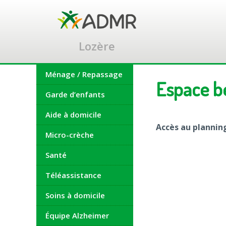
Accéder
au
contenu
principal
Lozère
Ménage / Repassage
Espace bé
Garde d’enfants
Aide à domicile
Accès au plannin
Micro-crèche
Santé
Téléassistance
Soins à domicile
Équipe Alzheimer