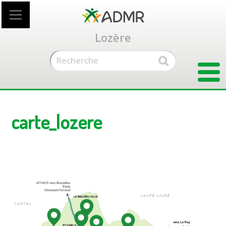
Accéder
au
contenu
Lozère
principal
carte_lozere