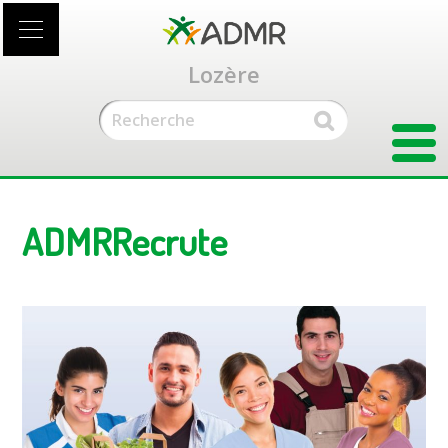
Accéder
au
contenu
Lozère
principal
ADMRRecrute